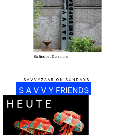
So findest Du zu uns
S A V V Y Z Λ Λ R O N S U N D A Y S
S A V V Y FRIENDS
HEUTE