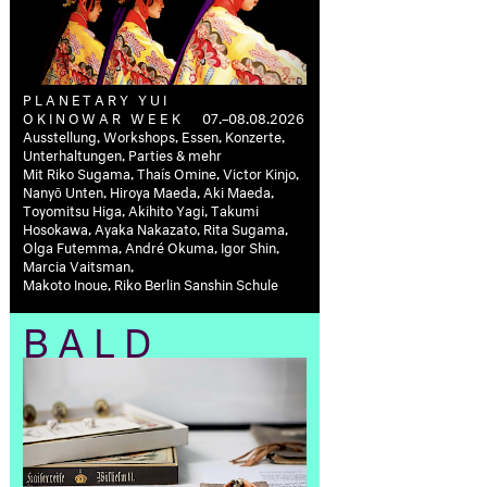
PLANETARY YUI
OKINOWAR WEEK
07.–08.08.2026
Ausstellung, Workshops, Essen, Konzerte,
Unterhaltungen, Parties & mehr
Mit Riko Sugama, Thaís Omine, Victor Kinjo,
Nanyō Unten, Hiroya Maeda, Aki Maeda,
Toyomitsu Higa, Akihito Yagi, Takumi
Hosokawa, Ayaka Nakazato, Rita Sugama,
Olga Futemma, André Okuma, Igor Shin,
Marcia Vaitsman,
Makoto Inoue, Riko Berlin Sanshin Schule
BALD