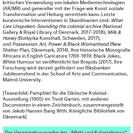
kritischen Verwendung von lokalen Medientechnologien
(AR/MR) und genereller mit der Frage wie Kunst soziale
Transformation und Heilung vermitteln kann. Letzte
kuratorische Interventionen in Skandinavien sind:
What
Lies Unspoken: Sounding the colonial archive
(National
Gallery & Royal Library of Denmark, 2017-2018);
Milk &
Honey
(Botkyrka Konsthall, Schweden, 2017);
und
Possession: Art, Power & Black Womanhood
(New
Shelter Plan, Dänemark, 2014). Ihre historische Monografie
Africans in English Caricature 1769-1819: Black Jokes,
White Humour ist veröffentlicht bei Brepols (2017). Ihre
Forschung wird derzeit gefördert von Riksbanken
Jubileumsfond in der School of Arts and Communication,
Malmö University.
[Teaserbild: Pamphlet für die Dänische Kolonial-
Ausstellung (1905) im Tivoli Garten, mit anderen
Documenten in einem Zeichenbuch, zusammengestellt
von Jakob Hansen Bang With. Königliche Bibliothek von
Dänemark]
Der Veranstaltungsreihe des „Affekt und Kolonialismus“