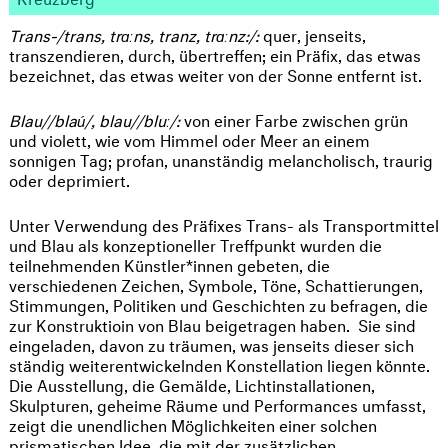
Trans-/trans, trɑːns, tranz, trɑːnz:/:
quer, jenseits,
transzendieren, durch, übertreffen; ein Präfix, das etwas
bezeichnet, das etwas weiter von der Sonne entfernt ist.
Blau//blaú/, blau//bluː/:
von einer Farbe zwischen grün
und violett, wie vom Himmel oder Meer an einem
sonnigen Tag; profan, unanständig melancholisch, traurig
oder deprimiert.
Unter Verwendung des Präfixes Trans- als Transportmittel
und Blau als konzeptioneller Treffpunkt wurden die
teilnehmenden Künstler*innen gebeten, die
verschiedenen Zeichen, Symbole, Töne, Schattierungen,
Stimmungen, Politiken und Geschichten zu befragen, die
zur Konstruktioin von Blau beigetragen haben. Sie sind
eingeladen, davon zu träumen, was jenseits dieser sich
ständig weiterentwickelnden Konstellation liegen könnte.
Die Ausstellung, die Gemälde, Lichtinstallationen,
Skulpturen, geheime Räume und Performances umfasst,
zeigt die unendlichen Möglichkeiten einer solchen
prismatischen Idee, die mit der zusätzlichen