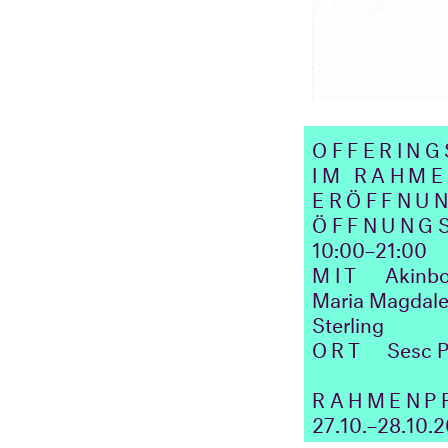
OFFERING
IM RAHM
ERÖFFNU
ÖFFNUNG
10:00–21:00
MIT
Akinbo
Maria Magdale
Sterling
ORT
Sesc P
RAHMENP
27.10.–28.10.