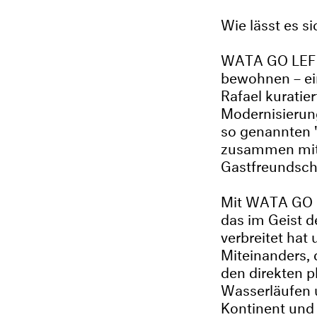
Wie lässt es s
WATA GO LEF S
bewohnen – ei
Rafael kuratier
Modernisierung
so genannten 
zusammen mit v
Gastfreundsc
Mit WATA GO L
das im Geist d
verbreitet ha
Miteinanders, 
den direkten 
Wasserläufen 
Kontinent und 