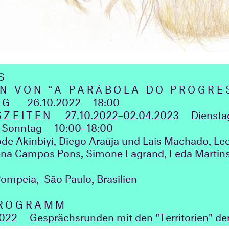
S
EN VON
“A PARÁBOLA DO PROGRE
NG
26.10.2022
18:00
SZEITEN
27.10.2022–02.04.2023
Dienst
Sonntag
10:00–18:00
de Akinbiyi, Diego Araúja und Laís Machado, Le
na Campos Pons, Simone Lagrand, Leda Martins
ompeia, São Paulo, Brasilien
ROGRAMM
2022
Gesprächsrunden mit den "Territorien" de