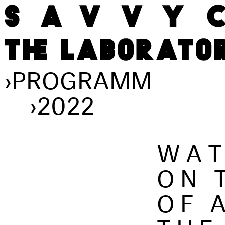
›
PROGRAMM
›
2022
WAT
ON 
OF 
THE