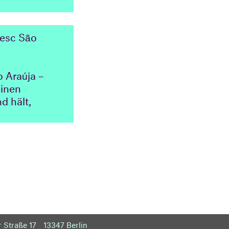
Sesc São
 Araúja –
einen
d hält,
 Straße 17
13347 Berlin