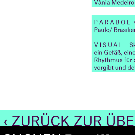
Vânia Medeiros
PARABOL 
Paulo/ Brasilie
VISUAL
S
ein Gefäß, ein
Rhythmus für d
vorgibt und def
‹ ZURÜCK ZUR ÜB