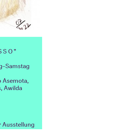
SSO"
ag–Samstag
o Asemota,
, Awilda
r Ausstellung