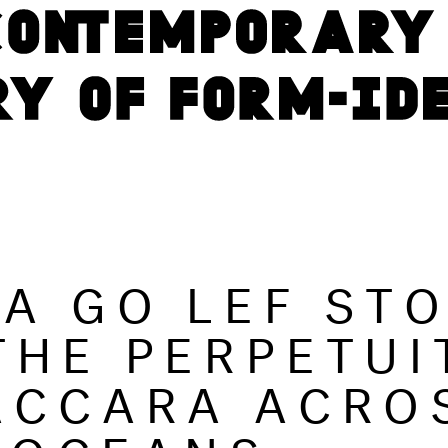
A GO LEF ST
THE PERPETUI
ACCARA ACRO
 OCEANS