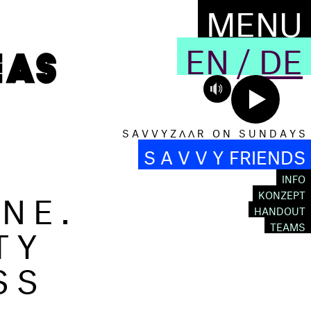
MENU
EN
/
DE
S A V V Y Z Λ Λ R O N S U N D A Y S
S A V V Y FRIENDS
INFO
ONE.
KONZEPT
HANDOUT
TY
TEAMS
SS