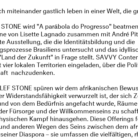
ich miteinander gastlich leben in einer Welt, die 
TONE wird "A parábola do Progresso" beatme
ne von Lisette Lagnado zusammen mit André Pit
te Ausstellung, die die Identitätsbildung und die
sprozesse Brasiliens untersucht und das idyllis
"Land der Zukunft" in Frage stellt. SAVVY Cont
ier lokalen Territorien eingeladen, über die Poli
haft nachzudenken.
EF STONE spüren wir dem afrikanischen Bewus
er Widerstandsfähigkeit verwurzelt ist, der sich
t und von dem Bedürfnis angefacht wurde, Räume
der Fürsorge und der Willkommenseins zu schaff
physischen Kampf hinausgehen. Diese Offerings 
und anderen Wegen des Seins zwischen dem afr
seiner Diaspora – sie umfassen die vielfältigen,