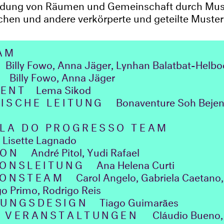
ldung von Räumen und Gemeinschaft durch Musi
achen und andere verkörperte und geteilte Muster
EAM
Billy Fowo, Anna Jäger, Lynhan Balatbat-Helb
N
Billy Fowo, Anna Jäger
ENT
Lema Sikod
ISCHE LEITUNG
Bonaventure Soh Beje
LA DO PROGRESSO TEAM
N
Lisette Lagnado
ION
André Pitol, Yudi Rafael
ONSLEITUNG
Ana Helena Curti
IONSTEAM
Carol Angelo, Gabriela Caetano
go Primo, Rodrigo Reis
LUNGSDESIGN
Tiago Guimarães
N VERANSTALTUNGEN
Cláudio Bueno,