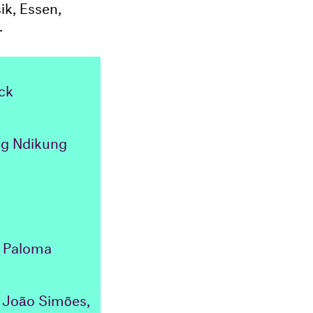
k, Essen,
.
ock
ng Ndikung
, Paloma
 João Simões,