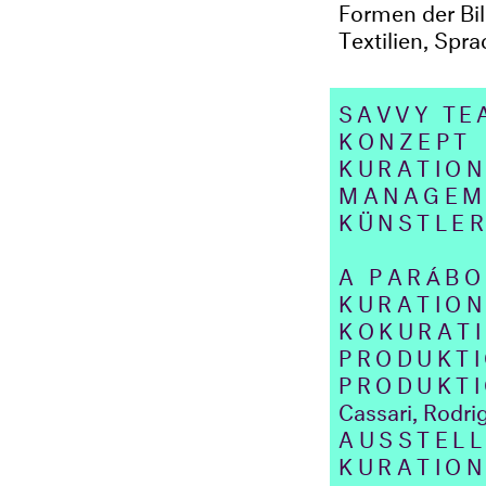
Formen der Bi
Textilien, Spr
SAVVY T
KONZEPT
KURATIO
MANAGEM
KÜNSTLER
A PARÁBO
KURATIO
KOKURAT
PRODUKTI
PRODUKT
Cassari, Rodri
AUSSTEL
KURATIO