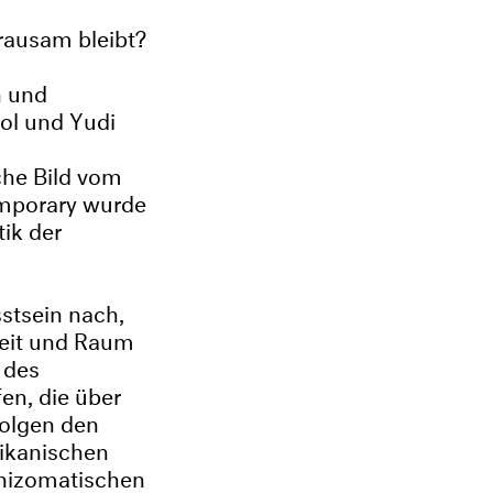
grausam bleibt?
n und
ol und Yudi
che Bild vom
emporary wurde
tik der
stsein nach,
 Zeit und Raum
 des
en, die über
folgen den
ikanischen
 rhizomatischen