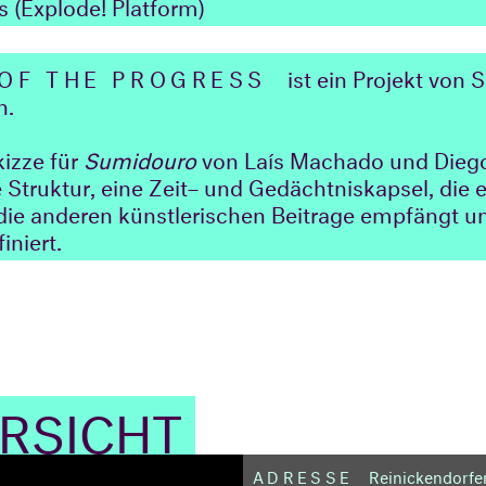
 (Explode! Platform)
OF THE PROGRESS
ist ein Projekt von 
n.
kizze für
Sumidouro
von Laís Machado und Diego
e Struktur, eine Zeit– und Gedächtniskapsel, die 
ie anderen künstlerischen Beitrage empfängt un
iniert.
ERSICHT
ADRESSE
Reinickendorfer