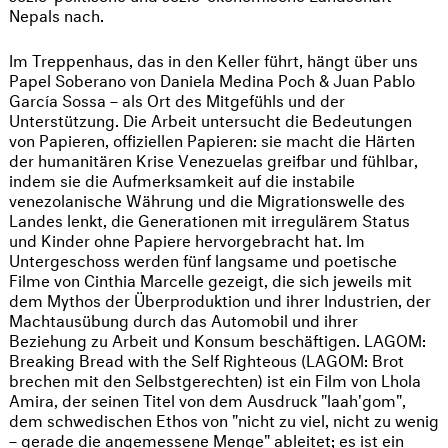
Nepals nach.
Im Treppenhaus, das in den Keller führt, hängt über uns
Papel Soberano von Daniela Medina Poch & Juan Pablo
García Sossa – als Ort des Mitgefühls und der
Unterstützung. Die Arbeit untersucht die Bedeutungen
von Papieren, offiziellen Papieren: sie macht die Härten
der humanitären Krise Venezuelas greifbar und fühlbar,
indem sie die Aufmerksamkeit auf die instabile
venezolanische Währung und die Migrationswelle des
Landes lenkt, die Generationen mit irregulärem Status
und Kinder ohne Papiere hervorgebracht hat. Im
Untergeschoss werden fünf langsame und poetische
Filme von Cinthia Marcelle gezeigt, die sich jeweils mit
dem Mythos der Überproduktion und ihrer Industrien, der
Machtausübung durch das Automobil und ihrer
Beziehung zu Arbeit und Konsum beschäftigen. LAGOM:
Breaking Bread with the Self Righteous (LAGOM: Brot
brechen mit den Selbstgerechten) ist ein Film von Lhola
Amira, der seinen Titel von dem Ausdruck "laah'gom",
dem schwedischen Ethos von "nicht zu viel, nicht zu wenig
– gerade die angemessene Menge" ableitet; es ist ein