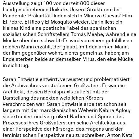
Ausstellung zeigt 100 von derzeit 800 dieser
handgeschriebenen Unikate. Unsere Strukturen der
Pandemie-Präkarität finden sich in Minerva Cuevas' Film
El Pobre, El Rico y El Mosquito wieder. Darin liest ein
kleines Kind eine poetische Fabel des spanischen
sozialistischen Schriftstellers Tomás Meabe, während eine
Mücke über ihm schwebt: Es wird von einem gefühllosen
reichen Mann erzählt, der glaubt, mit den armen Mann,
der ihm gegenüber wohnt, nichts gemein zu haben; am
Ende sterben beide an demselben Virus, den eine Mücke
in sich trug.
Sarah Entwistle entwirrt, verwüstet und problematisiert
die Archive ihres verstorbenen Großvaters. Er war ein
Architekt, dessen Berufspraxis zutiefst mit der
Darstellung des nackten weiblichen Körpers
verschmolzen war. Sarah Entwistle arbeitet schon seit
langem mit der marokkanischen Weberin Kebira Aglou;
sie extrahiert und vergrößert Narben und Spuren des
Prozesses ihres Großvaters, um seine Architektur aus
einer Perspektive der Fürsorge, des Fragens und der
feministischen Perspektive neu zu schreiben. Anton Kats'