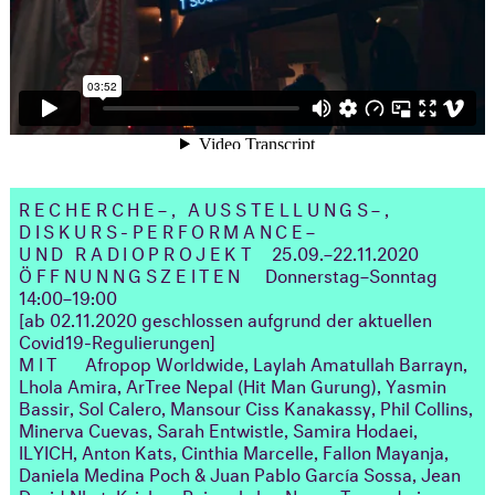
RECHERCHE–, AUSSTELLUNGS–,
DISKURS-PERFORMANCE–
UND RADIO
PROJEKT
25.09.–22.11.2020
ÖFFNUNNGSZEITEN
Donnerstag–Sonntag
14:00–19:00
[ab 02.11.2020 geschlossen aufgrund der aktuellen
Covid19-Regulierungen]
MIT
Afropop Worldwide, Laylah Amatullah Barrayn,
Lhola Amira, ArTree Nepal (Hit Man Gurung), Yasmin
Bassir, Sol Calero, Mansour Ciss Kanakassy, Phil Collins,
Minerva Cuevas, Sarah Entwistle, Samira Hodaei,
ILYICH, Anton Kats, Cinthia Marcelle, Fallon Mayanja,
Daniela Medina Poch & Juan Pablo García Sossa, Jean
David Nkot, Krishan Rajapakshe, Nasan Tur und einer