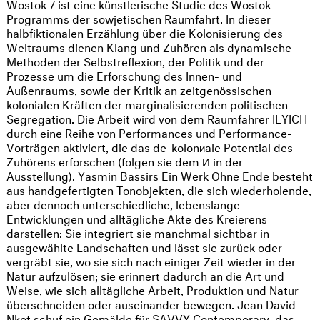
Wostok 7 ist eine künstlerische Studie des Wostok-
Programms der sowjetischen Raumfahrt. In dieser
halbfiktionalen Erzählung über die Kolonisierung des
Weltraums dienen Klang und Zuhören als dynamische
Methoden der Selbstreflexion, der Politik und der
Prozesse um die Erforschung des Innen- und
Außenraums, sowie der Kritik an zeitgenössischen
kolonialen Kräften der marginalisierenden politischen
Segregation. Die Arbeit wird von dem Raumfahrer ILYICH
durch eine Reihe von Performances und Performance-
Vorträgen aktiviert, die das de-kolonиale Potential des
Zuhörens erforschen (folgen sie dem И in der
Ausstellung). Yasmin Bassirs Ein Werk Ohne Ende besteht
aus handgefertigten Tonobjekten, die sich wiederholende,
aber dennoch unterschiedliche, lebenslange
Entwicklungen und alltägliche Akte des Kreierens
darstellen: Sie integriert sie manchmal sichtbar in
ausgewählte Landschaften und lässt sie zurück oder
vergräbt sie, wo sie sich nach einiger Zeit wieder in der
Natur aufzulösen; sie erinnert dadurch an die Art und
Weise, wie sich alltägliche Arbeit, Produktion und Natur
überschneiden oder auseinander bewegen. Jean David
Nkot schuf ein Gemälde für SAVVY Contemporary, das