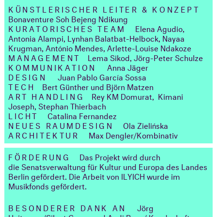
KÜNSTLERISCHER LEITER & KONZEPT
Bonaventure Soh Bejeng Ndikung
KURATORISCHES TEAM
Elena Agudio,
Antonia Alampi, Lynhan Balatbat-Helbock, Nayaa
Krugman, António Mendes, Arlette-Louise Ndakoze
MANAGEMENT
Lema Sikod, Jörg-Peter Schulze
KOMMUNIKATION
Anna Jäger
DESIGN
Juan Pablo García Sossa
TECH
Bert Günther und Björn Matzen
ART HANDLING
Rey KM Domurat, Kimani
Joseph, Stephan Thierbach
LICHT
Catalina Fernandez
NEUES RAUMDESIGN
Ola Zielińska
ARCHITEKTUR
Max Dengler/Kombinativ
FÖRDERUNG
Das Projekt wird durch
die Senatsverwaltung für Kultur und Europa des Landes
Berlin gefördert. Die Arbeit von ILYICH wurde im
Musikfonds gefördert.
BESONDERER DANK AN
Jörg
Heitmann/Silent Green und Andi Banz/ Kundschafter