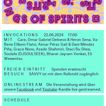
INVOCATIONS
22.06.2024
17:00
MIT
Care, Omar Gabriel Delnevo & Heron Sena, Va-
Bene Elikem Fiatsi, Aimar Pérez Galí & Dani Méndez
Piña, Grace Nono, Azade Shahmiri, Staci Bu Shea,
Soulafa (DJSOULSEEK), Bharat Jayram Venkat, Eli
Wewentxu
FREIER EINTRITT
Spenden erwünscht
BESUCH
SAVVY ist mit dem Rollstuhl zugänglich
ONLINESTREAM
Die Veranstaltung wird über
unsere
Facebook
und
Youtube
-Kanäle live gestreamed.
SCHEDULE