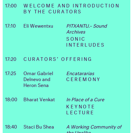
17:00
WELCOME AND INTRODUCTION
BY THE CURATORS
17:10
Eli Wewentxu
PITXANTU.- Sound
Archives
SONIC
INTERLUDES
17:20
CURATORS’ OFFERING
17:25
Omar Gabriel
Encatararias
Delnevo and
CEREMONY
Heron Sena
18:00
Bharat Venkat
In Place of a Cure
KEYNOTE
LECTURE
18:40
Staci Bu Shea
A Working Community of
the Unalike