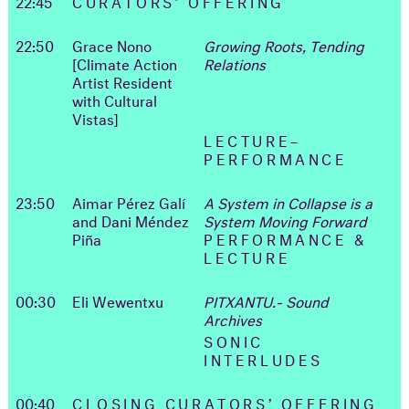
22:45
CURATORS’ OFFERING
22:50
Grace Nono
Growing Roots, Tending
[Climate Action
Relations
Artist Resident
with Cultural
Vistas]
LECTURE–
PERFORMANCE
23:50
Aimar Pérez Galí
A System in Collapse is a
and Dani Méndez
System Moving Forward
Piña
PERFORMANCE &
LECTURE
00:30
Eli Wewentxu
PITXANTU.- Sound
Archives
SONIC
INTERLUDES
00:40
CLOSING CURATORS’ OFFERING