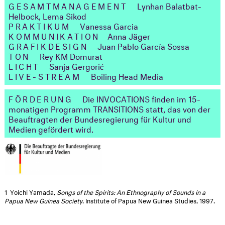
GESAMTMANAGEMENT
Lynhan Balatbat-
Helbock, Lema Sikod
PRAKTIKUM
Vanessa Garcia
KOMMUNIKATION
Anna Jäger
GRAFIKDESIGN
Juan Pablo García Sossa
TON
Rey KM Domurat
LICHT
Sanja Gergorić
LIVE-STREAM
Boiling Head Media
FÖRDERUNG
Die INVOCATIONS finden im 15-
monatigen Programm TRANSITIONS statt, das von der
Beauftragten der Bundesregierung für Kultur und
Medien gefördert wird.
1
Yoichi Yamada,
Songs of the Spirits: An Ethnography of Sounds in a
Papua New Guinea Society
. Institute of Papua New Guinea Studies, 1997.