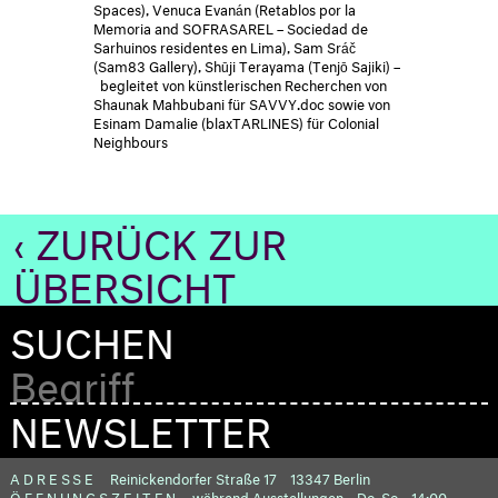
Spaces), Venuca Evanán (Retablos por la
Memoria and SOFRASAREL – Sociedad de
Sarhuinos residentes en Lima), Sam Sráč
(Sam83 Gallery), Shūji Terayama (Tenjō Sajiki) –
begleitet von künstlerischen Recherchen von
Shaunak Mahbubani für SAVVY.doc sowie von
Esinam Damalie (blaxTARLINES) für Colonial
Neighbours
‹ ZURÜCK ZUR
ÜBERSICHT
SUCHEN
NEWSLETTER
ADRESSE
Reinickendorfer Straße 17
13347 Berlin
ÖFFNUNGSZEITEN
während Ausstellungen
Do–So
14:00–