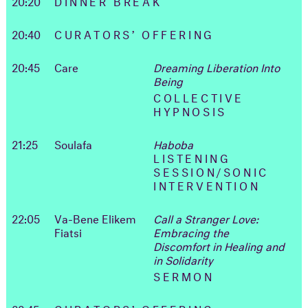
20:20
DINNER BREAK
20:40
CURATORS’ OFFERING
20:45
Care
Dreaming Liberation Into
Being
COLLECTIVE
HYPNOSIS
21:25
Soulafa
Haboba
LISTENING
SESSION/SONIC
INTERVENTION
22:05
Va-Bene Elikem
Call a Stranger Love:
Fiatsi
Embracing the
Discomfort in Healing and
in Solidarity
SERMON