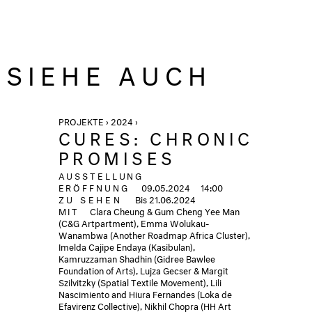
SIEHE AUCH
PROJEKTE › 2024 ›
CURES: CHRONIC
PROMISES
AUSSTELLUNG
ERÖFFNUNG
09.05.2024
14:00
ZU SEHEN
Bis 21.06.2024
MIT
Clara Cheung & Gum Cheng Yee Man
(C&G Artpartment), Emma Wolukau-
Wanambwa (Another Roadmap Africa Cluster),
Imelda Cajipe Endaya (Kasibulan),
Kamruzzaman Shadhin (Gidree Bawlee
Foundation of Arts), Lujza Gecser & Margit
Szilvitzky (Spatial Textile Movement), Lili
Nascimiento and Hiura Fernandes (Loka de
Efavirenz Collective), Nikhil Chopra (HH Art