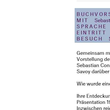
BUCHVOR
MIT
Sebast
SPRACHE
EINTRITT
BESUCH
​​​
Gemeinsam mit
Vorstellung de
Sebastian Conr
Savoy darüber
Wie wurde eine
Ihre Entdeckun
Präsentation 1
Inzwischen rei