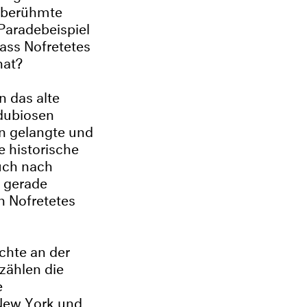
ltberühmte
Paradebeispiel
ass Nofretetes
hat?
n das alte
 dubiosen
in gelangte und
e historische
auch nach
e gerade
n Nofretetes
chte an der
zählen die
e
 New York und