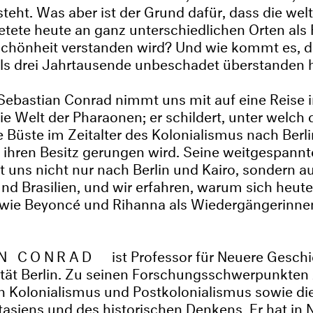
steht. Was aber ist der Grund dafür, dass die we
etete heute an ganz unterschiedlichen Orten als 
Schönheit verstanden wird? Und wie kommt es, d
ls drei Jahrtausende unbeschadet überstanden 
 Sebastian Conrad nimmt uns mit auf eine Reise i
e Welt der Pharaonen; er schildert, unter welch
Büste im Zeitalter des Kolonialismus nach Berl
 ihren Besitz gerungen wird. Seine weitgespannt
t uns nicht nur nach Berlin und Kairo, sondern 
und Brasilien, und wir erfahren, warum sich heut
 wie Beyoncé und Rihanna als Wiedergängerinne
N CONRAD
ist Professor für Neuere Geschi
ität Berlin. Zu seinen Forschungsschwerpunkten 
n Kolonialismus und Postkolonialismus sowie di
asiens und des historischen Denkens. Er hat in