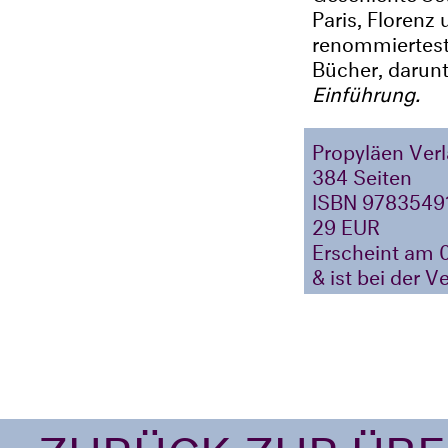
Paris, Florenz 
renommierteste
Bücher, darun
Einführung.
Propyläen Ver
384 Seiten
ISBN 9783549
29 EUR
Erscheint am 
& ist bei der V
‹ ZURÜCK ZUR ÜB