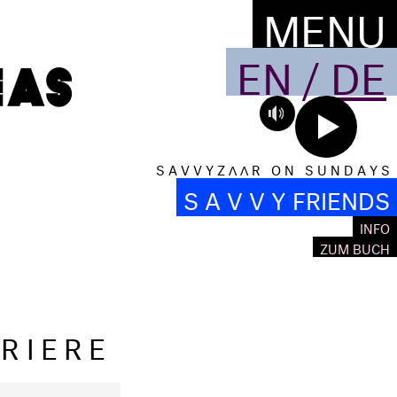
MENU
EN
/
DE
S A V V Y Z Λ Λ R O N S U N D A Y S
S A V V Y FRIENDS
INFO
ZUM BUCH
RIERE