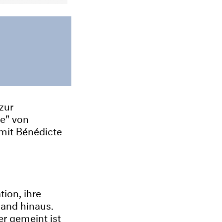
zur
re" von
mit Bénédicte
ion, ihre
land hinaus.
er gemeint ist