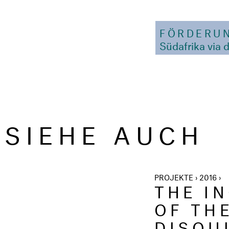
FÖRDERU
Südafrika via 
SIEHE AUCH
PROJEKTE › 2016 ›
THE I
OF TH
DISQU