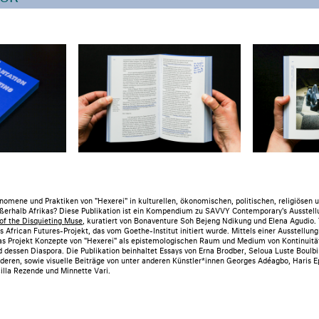
nomene und Praktiken von "Hexerei" in kulturellen, ökonomischen, politischen, religiösen 
ßerhalb Afrikas? Diese Publikation ist ein Kompendium zu SAVVY Contemporary's Ausstellu
of the Disquieting Muse
, kuratiert von Bonaventure Soh Bejeng Ndikung und Elena Agudio. 
es African Futures-Projekt, das vom Goethe-Institut initiert wurde. Mittels einer Ausstellung
das Projekt Konzepte von "Hexerei" als epistemologischen Raum und Medium von Kontinuit
 dessen Diaspora. Die Publikation beinhaltet Essays von Erna Brodber, Seloua Luste Boulbi
eren, sowie visuelle Beiträge von unter anderen Künstler*innen Georges Adéagbo, Haris E
lla Rezende und Minnette Vari.