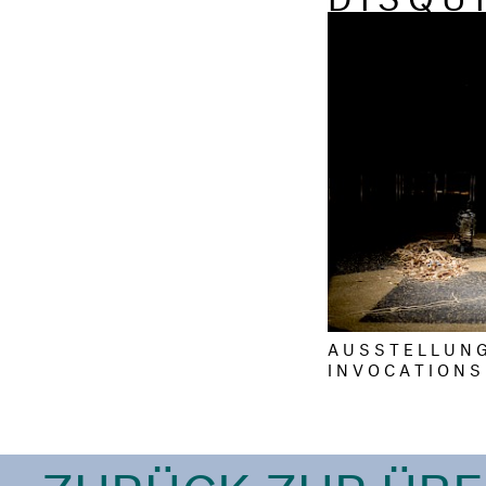
A U S S T E L L U N 
I N V O C A T I O N S
‹ ZURÜCK ZUR ÜB