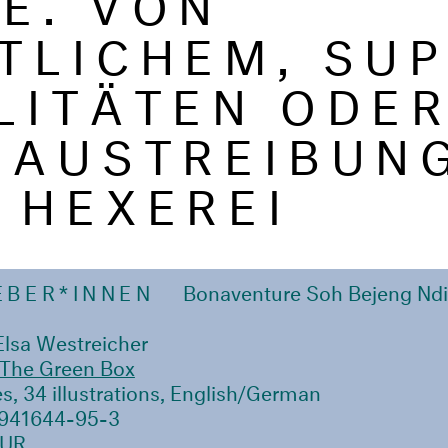
TLICHEM, SU
LITÄTEN ODE
 AUSTREIBUN
 HEXEREI
EBER*INNEN
Bonaventure Soh Bejeng Nd
Elsa Westreicher
The Green Box
s, 34 illustrations, English/German
941644-95-3
EUR