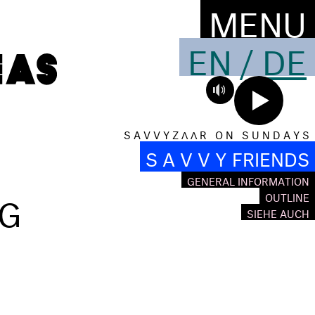
MENU
EN
/
DE
S A V V Y Z Λ Λ R O N S U N D A Y S
S A V V Y FRIENDS
GENERAL INFORMATION
NG
OUTLINE
SIEHE AUCH
N