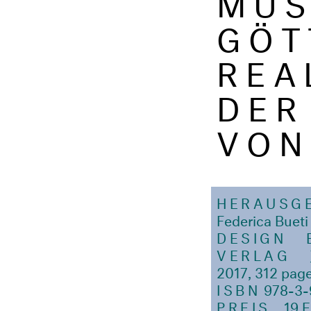
GÖT
REA
DER
VON
HERAUSG
Federica Bueti
DESIGN
VERLAG
2017, 312 page
ISBN
978-3-
PREIS
19 