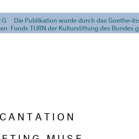
NG
Die Publikation wurde durch das Goethe-Ins
den Fonds TURN der Kulturstiftung des Bundes g
NCANTATION
E
IETING MUSE