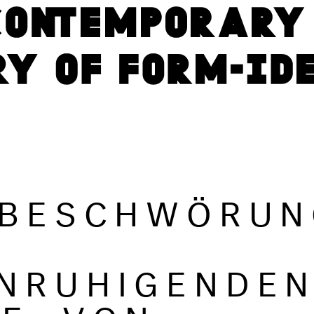
 BESCHWÖRU
NRUHIGENDE
E. VON