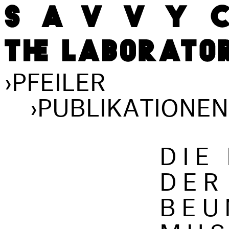
›
PFEILER
›
PUBLIKATIONEN
DIE
DER
BEU
MUS