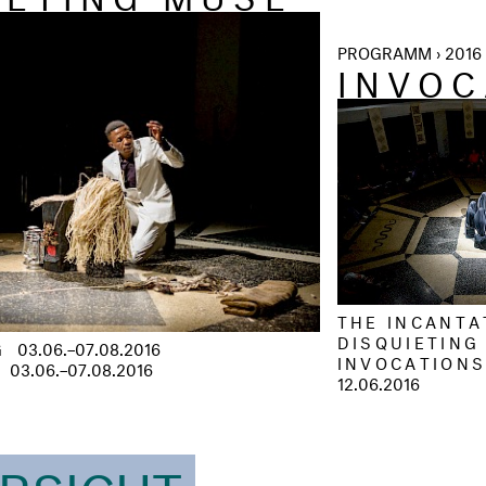
PROGRAMM › 2016 
INVOC
THE INCANTA
DISQUIETING
G
03.06.–07.08.2016
INVOCATIO
03.06.–07.08.2016
12.06.2016
ERSICHT