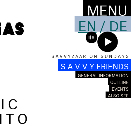
MENU
EN
/
DE
S A V V Y Z Λ Λ R O N S U N D A Y S
S A V V Y FRIENDS
GENERAL INFORMATION
OUTLINE
EVENTS
IC
ALSO SEE
NTO