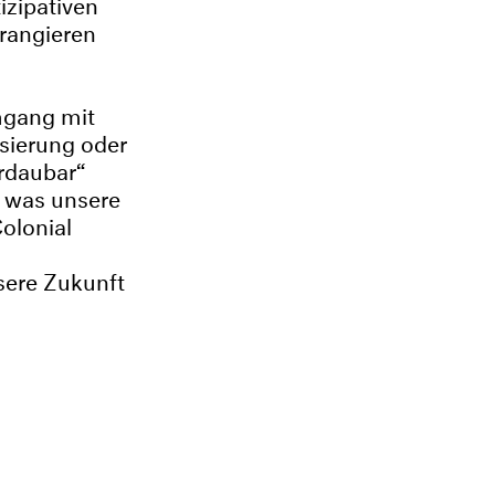
izipativen
rangieren
mgang mit
isierung oder
erdaubar“
d was unsere
olonial
sere Zukunft