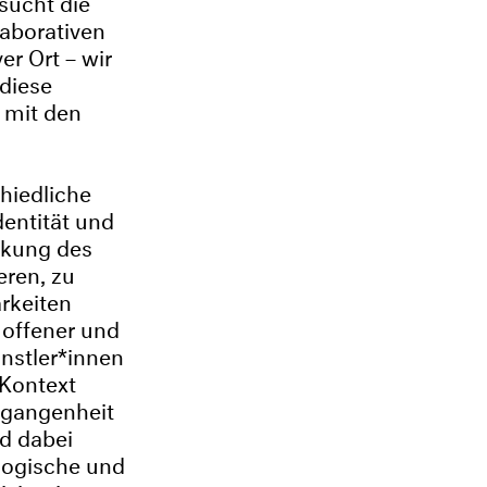
laborativen
er Ort – wir
 diese
 mit den
chiedliche
entität und
rkung des
eren, zu
rkeiten
n offener und
nstler*innen
 Kontext
rgangenheit
d dabei
logische und