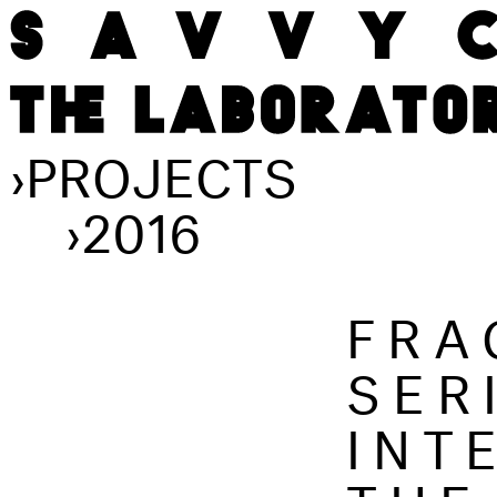
›
PROJECTS
›
2016
FRA
SER
INT
THE