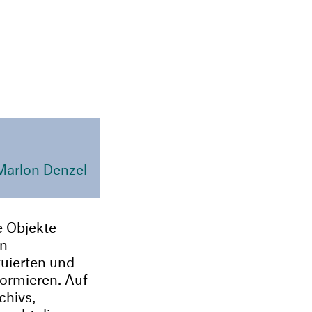
Marlon Denzel
e Objekte
on
tuierten und
formieren. Auf
chivs,
sucht die