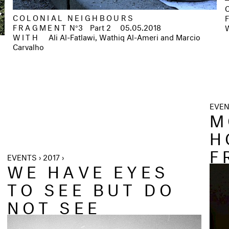
COLONIAL NEIGHBOURS
FRAGMENT
N°3
Part 2
05.05.2018
WITH
Ali Al-Fatlawi, Wathiq Al-Ameri and Marcio
Carvalho
EVEN
M
H
F
EVENTS › 2017 ›
WE HAVE EYES
TO SEE BUT DO
NOT SEE