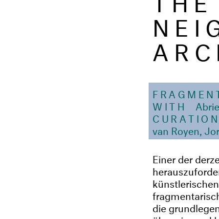
NEI
ARC
FRAGMEN
WITH
Abrie
CURATIO
van Royen, Jor
Einer der derz
herauszuforder
künstlerischen 
fragmentarisch
die grundlegen
überwiegend ko