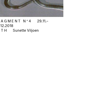
RAGMENT N°4
29.11.–
.12.2018
ITH
Sunette Viljoen