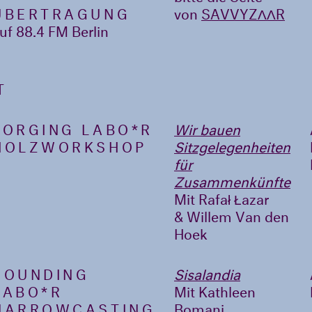
ÜBERTRAGUNG
von
SAVVYZΛΛR
uf 88.4 FM Berlin
T
FORGING LABO*R
Wir bauen
HOLZWORKSHOP
Sitzgelegenheiten
für
Zusammenkünfte
Mit Rafał Łazar
& Willem Van den
Hoek
SOUNDING
Sisalandia
LABO*R
Mit Kathleen
NARROWCASTING
Bomani