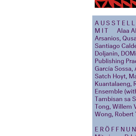
AUSSTELL
MIT
Alaa A
Arsanios, Qus
Santiago Calde
Doljanin, DOMi
Publishing Pr
García Sossa, 
Satch Hoyt, Ma
Kuantalaeng, 
Ensemble (with
Tambisan sa S
Tong, Willem 
Wong, Robert 
ERÖFFNU
Mit einem DJ-