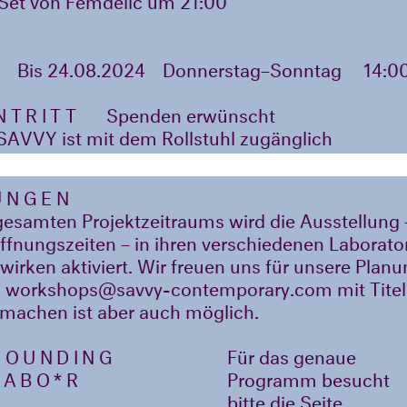
Bis 24.08.2024
Donnerstag–Sonntag
14:0
INTRITT
Spenden erwünscht
VVY ist mit dem Rollstuhl zugänglich
UNGEN
esamten Projektzeitraums wird die Ausstellung 
fnungszeiten – in ihren verschiedenen Laborato
wirken aktiviert. Wir freuen uns für unsere Plan
 workshops@savvy-contemporary.com mit Titel
machen ist aber auch möglich.
SOUNDING
Für das genaue
LABO*R
Programm besucht
bitte die Seite