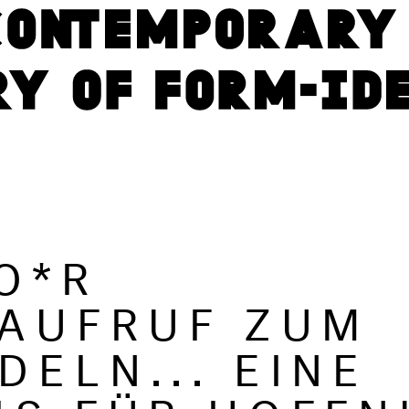
O*R
 AUFRUF ZUM
DELN... EINE
IS FÜR HOFF