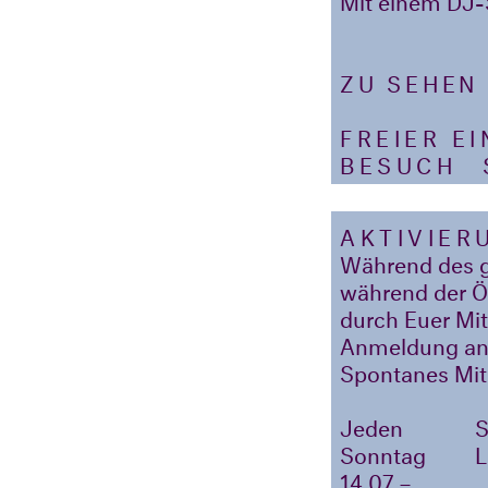
ZU SEHEN
FREIER E
BESUCH
SA
AKTIVIER
Während des g
während der Öf
durch Euer Mit
Anmeldung an
Spontanes Mit
Jeden
Sonntag
14.07.–