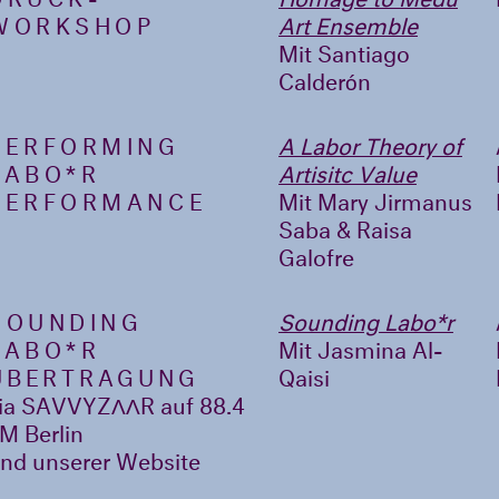
WORKSHOP
Art Ensemble
Mit Santiago
Calderón
PERFORMING
A Labor Theory of
LABO*R
Artisitc Value
PERFORMANCE
Mit Mary Jirmanus
Saba & Raisa
Galofre
SOUNDING
Sounding Labo*r
LABO*R
Mit Jasmina Al-
ÜBERTRAGUNG
Qaisi
ia SAVVYZΛΛR auf 88.4
M Berlin
nd unserer Website