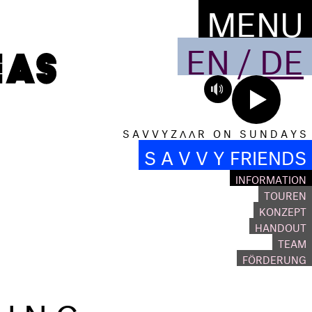
MENU
EN
/
DE
S A V V Y Z Λ Λ R O N S U N D A Y S
S A V V Y FRIENDS
INFORMATION
TOUREN
KONZEPT
HANDOUT
TEAM
FÖRDERUNG
NUNG