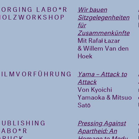
FORGING LABO*R
Wir bauen
HOLZWORKSHOP
Sitzgelegenheiten
für
Zusammenkünfte
Mit Rafał Łazar
& Willem Van den
Hoek
FILMVORFÜHRUNG
Yama – Attack to
Attack
Von Kyoichi
Yamaoka & Mitsuo
Satō
PUBLISHING
Pressing Against
LABO*R
Apartheid: An
DRUCK-
Homage to Medu