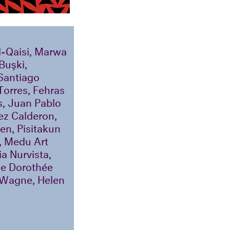
l-Qaisi, Marwa
Buşki,
 Santiago
Torres, Fehras
s, Juan Pablo
ez Calderon,
en, Pisitakun
, Medu Art
a Nurvista,
ce Dorothée
 Wagne, Helen