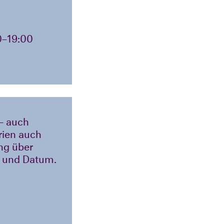
0–19:00
– auch
rien auch
ung über
 und Datum.