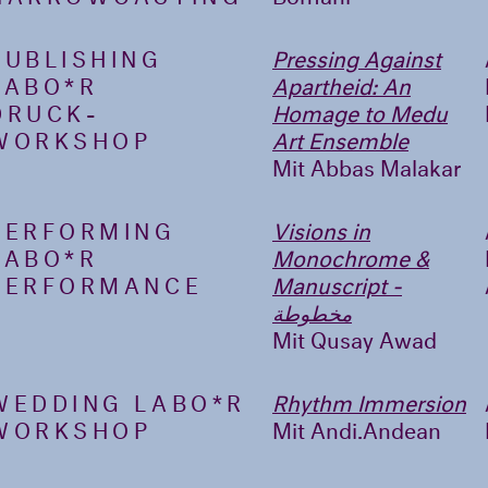
PUBLISHING
Pressing Against
LABO*R
Apartheid: An
DRUCK-
Homage to Medu
WORKSHOP
Art Ensemble
Mit Abbas Malakar
PERFORMING
Visions in
LABO*R
Monochrome &
PERFORMANCE
Manuscript -
مخطوطة
Mit Qusay Awad
WEDDING LABO*R
Rhythm Immersion
WORKSHOP
Mit Andi.Andean