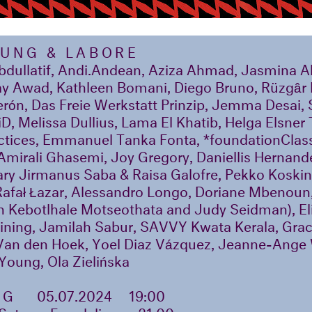
UNG & LABORE
bdullatif, Andi.Andean, Aziza Ahmad, Jasmina A
ay Awad, Kathleen Bomani, Diego Bruno, Rüzgâr 
rón, Das Freie Werkstatt Prinzip, Jemma Desai,
D, Melissa Dullius, Lama El Khatib, Helga Elsner 
actices, Emmanuel Tanka Fonta, *foundationClas
Amirali Ghasemi, Joy Gregory, Daniellis Hernand
ry Jirmanus Saba & Raisa Galofre, Pekko Koskin
Rafał Łazar, Alessandro Longo, Doriane Mbenoun
 Kebotlhale Motseothata and Judy Seidman), Eli
ining, Jamilah Sabur, SAVVY Kwata Kerala, Gra
Van den Hoek, Yoel Diaz Vázquez, Jeanne-Ange
Young, Ola Zielińska
NG
05.07.2024
19:00
Set von Femdelic um 21:00